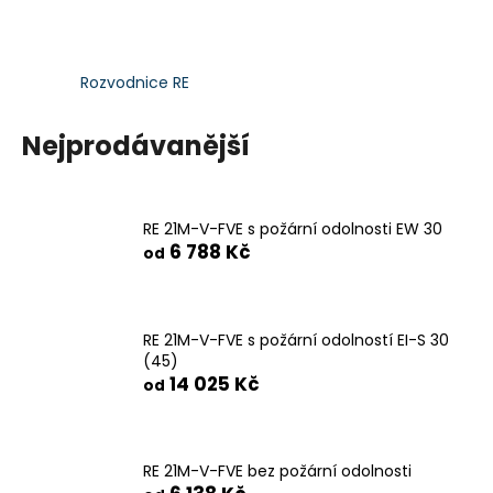
a
j
í
Rozvodnice RE
t
?
Nejprodávanější
RE 21M-V-FVE s požární odolnosti EW 30
6 788 Kč
od
HLEDAT
RE 21M-V-FVE s požární odolností EI-S 30
D
(45)
o
14 025 Kč
od
p
o
r
u
RE 21M-V-FVE bez požární odolnosti