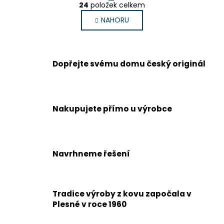
O
r
24
položek celkem
v
á
NAHORU
l
n
k
á
o
d
v
a
á
Dopřejte svému domu český originál
c
n
í
í
p
r
v
Nakupujete přímo u výrobce
k
y
v
ý
Navrhneme řešení
p
i
s
Tradice výroby z kovu započala v
u
Plesné v roce 1960