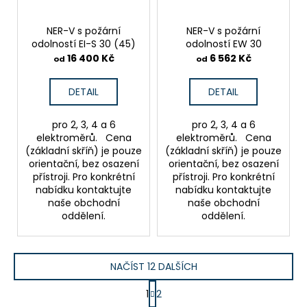
NER-V s požární
NER-V s požární
odolností EI-S 30 (45)
odolností EW 30
16 400 Kč
6 562 Kč
od
od
DETAIL
DETAIL
pro 2, 3, 4 a 6
pro 2, 3, 4 a 6
elektroměrů. Cena
elektroměrů. Cena
(základní skříň) je pouze
(základní skříň) je pouze
orientační, bez osazení
orientační, bez osazení
přístroji. Pro konkrétní
přístroji. Pro konkrétní
nabídku kontaktujte
nabídku kontaktujte
naše obchodní
naše obchodní
oddělení.
oddělení.
NAČÍST 12 DALŠÍCH
S
1
2
t