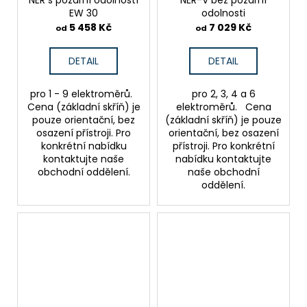
NER s požární odolností
NER-V bez požární
EW 30
odolnosti
5 458 Kč
7 029 Kč
od
od
DETAIL
DETAIL
pro 1 - 9 elektroměrů.
pro 2, 3, 4 a 6
Cena (základní skříň) je
elektroměrů. Cena
pouze orientační, bez
(základní skříň) je pouze
osazení přístroji. Pro
orientační, bez osazení
konkrétní nabídku
přístroji. Pro konkrétní
kontaktujte naše
nabídku kontaktujte
obchodní oddělení.
naše obchodní
oddělení.