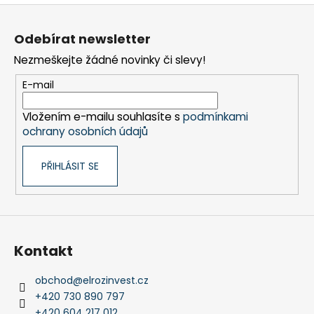
Z
á
Odebírat newsletter
p
Nezmeškejte žádné novinky či slevy!
a
t
E-mail
í
Vložením e-mailu souhlasíte s
podmínkami
ochrany osobních údajů
PŘIHLÁSIT SE
Kontakt
obchod
@
elrozinvest.cz
+420 730 890 797
+420 604 217 012