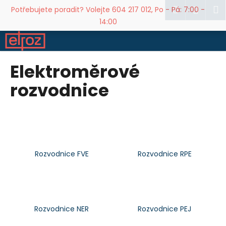
K
Přejít
Hledat
M
Přihl
Potřebujete poradit? Volejte 604 217 012, Po - Pá: 7:00 -
na
o
14:00
obsah
Zpět
Zpět
š
í
C
k
Elektroměrové
o
p
rozvodnice
o
t
ř
e
b
Rozvodnice FVE
Rozvodnice RPE
u
j
e
t
Rozvodnice NER
Rozvodnice PEJ
e
n