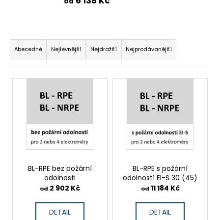
č
6 138 Kč
od
u
j
e
Ř
m
a
Abecedně
Nejlevnější
Nejdražší
Nejprodávanější
e
z
e
V
n
ý
í
p
p
i
r
s
o
p
d
r
u
o
BL-RPE bez požární
BL-RPE s požární
k
odolnosti
odolností EI-S 30 (45)
d
2 902 Kč
11 184 Kč
t
od
od
u
ů
k
DETAIL
DETAIL