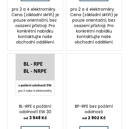
t
ů
pro 2 a 4 elektroměry.
pro 2 a 4 elektroměry.
Cena (základní skříň) je
Cena (základní skříň) je
pouze orientační, bez
pouze orientační, bez
osazení přístroji. Pro
osazení přístroji. Pro
konkrétní nabídku
konkrétní nabídku
kontaktujte naše
kontaktujte naše
obchodní oddělení.
obchodní oddělení.
BL-RPE s požární
BP-RPE bez požární
odolností EW 30
odolnosti
3 948 Kč
2 902 Kč
od
od