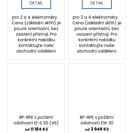
DETAIL
DETAIL
pro 2 a 4 elektroměry.
pro 2 a 4 elektroměry.
Cena (základní skříň) je
Cena (základní skříň) je
pouze orientační, bez
pouze orientační, bez
osazení přístroji. Pro
osazení přístroji. Pro
konkrétní nabídku
konkrétní nabídku
kontaktujte naše
kontaktujte naše
obchodní oddělení.
obchodní oddělení.
BP-RPE s požární
BP-RPE s požární
odolností EI-S 30 (45)
odolností EW 30
11 184 Kč
3 948 Kč
od
od