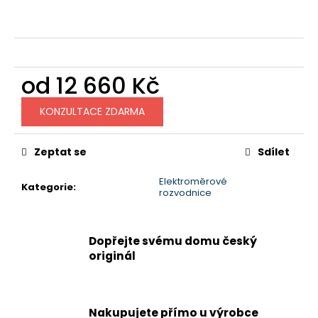
č
u
j
e
m
od
12 660 Kč
e
Měrná
KONZULTACE ZDARMA
cena:
Zeptat se
Sdílet
Elektroměrové
Kategorie
:
rozvodnice
Dopřejte svému domu český
originál
Nakupujete přímo u výrobce