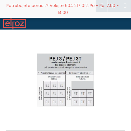
K
Přejít
Hledat
M
Přihl
Potřebujete poradit? Volejte 604 217 012, Po - Pá: 7:00 -
na
o
14:00
obsah
Zpět
Zpět
š
í
C
k
o
p
o
t
ř
e
b
u
j
e
t
e
n