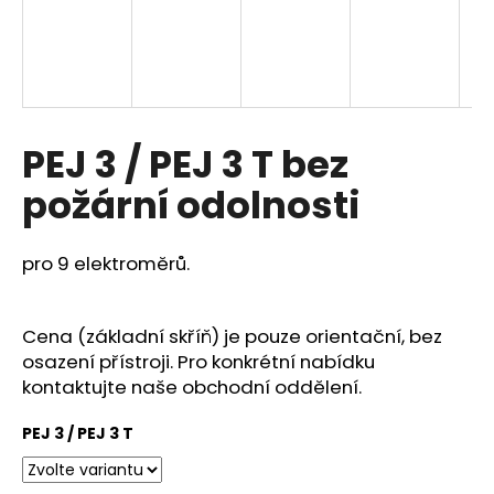
a
j
í
t
?
PEJ 3 / PEJ 3 T bez
požární odolnosti
HLEDAT
pro 9 elektroměrů.
Cena (základní skříň) je pouze orientační, bez
D
osazení přístroji. Pro konkrétní nabídku
o
kontaktujte naše obchodní oddělení.
p
o
PEJ 3 / PEJ 3 T
r
u