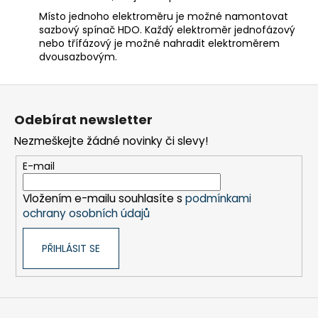
Místo jednoho elektroměru je možné namontovat
sazbový spínač HDO. Každý elektroměr jednofázový
nebo třífázový je možné nahradit elektroměrem
dvousazbovým.
Z
á
Odebírat newsletter
p
Nezmeškejte žádné novinky či slevy!
a
t
E-mail
í
Vložením e-mailu souhlasíte s
podmínkami
ochrany osobních údajů
PŘIHLÁSIT SE