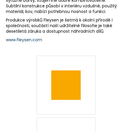
výrazné barvy, vzájemné dobře kombinovatelné.
a
Subtilní konstrukce působí v interiéru vzdušně, použitý
materiál, kov, nabízí potřebnou nosnost a funkci.
j
Produkce výrobků Fleysen je šetrná k okolní přírodě i
í
společnosti, součástí naší udržitelné filosofie je také
t
desetiletá záruka a dostupnost náhradních dílů.
?
www.fleysen.com
HLEDAT
D
o
p
o
r
u