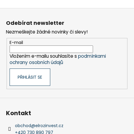
Z
á
Odebírat newsletter
p
Nezmeškejte žádné novinky či slevy!
a
t
E-mail
í
Vložením e-mailu souhlasíte s
podmínkami
ochrany osobních údajů
PŘIHLÁSIT SE
Kontakt
obchod
@
elrozinvest.cz
+420 730 890 797