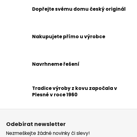
Dopřejte svému domu český originál
Nakupujete přímo u výrobce
Navrhneme řešení
Tradice výroby z kovu započala v
Plesné v roce 1960
Z
á
Odebírat newsletter
p
Nezmeškejte žádné novinky či slevy!
a