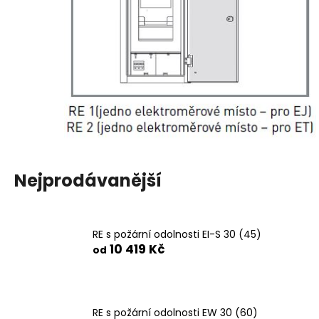
č
u
j
e
m
e
Nejprodávanější
RE s požární odolnosti EI-S 30 (45)
10 419 Kč
od
RE s požární odolnosti EW 30 (60)