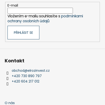
t
E-mail
í
Vložením e-mailu souhlasíte s
podmínkami
ochrany osobních údajů
PŘIHLÁSIT SE
Kontakt
obchod
@
elrozinvest.cz
+420 730 890 797
+420 604 217 012
O nás