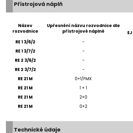
l
Přístrojová náplň
á
d
a
c
Název
Upřesnění názvu rozvodnice dle
rozvodnice
přístrojové náplně
í
EJ
p
RE 1 3/6/2
-
r
RE 1 3/7/2
v
-
k
RE 2 3/6/2
-
y
RE 2 3/7/2
-
v
ý
RE 21 M
0+1/FMX
p
RE 21 M
1 + 1
i
s
RE 21 M
2+0
u
RE 21 M
0+2
Technické údaje