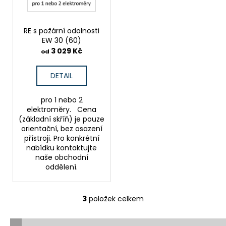
RE s požární odolnosti
EW 30 (60)
3 029 Kč
od
DETAIL
pro 1 nebo 2
elektroměry. Cena
(základní skříň) je pouze
orientační, bez osazení
přístroji. Pro konkrétní
nabídku kontaktujte
naše obchodní
oddělení.
3
položek celkem
O
v