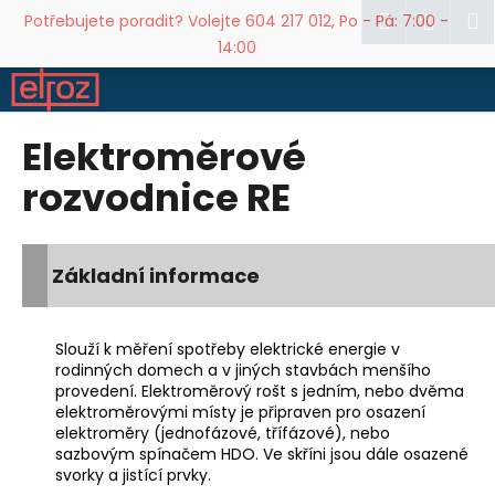
K
Přejít
Hledat
M
Přihl
Potřebujete poradit? Volejte 604 217 012, Po - Pá: 7:00 -
na
o
14:00
obsah
Zpět
Zpět
š
í
C
k
Elektroměrové
o
p
rozvodnice RE
o
t
ř
Základní informace
e
b
u
Slouží k měření spotřeby elektrické energie v
rodinných domech a v jiných stavbách menšího
j
provedení. Elektroměrový rošt s jedním, nebo dvěma
e
elektroměrovými místy je připraven pro osazení
t
elektroměry (jednofázové, třífázové), nebo
sazbovým spínačem HDO. Ve skříni jsou dále osazené
e
svorky a jistící prvky.
n