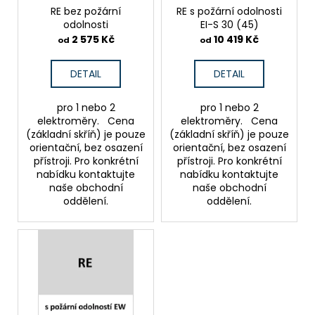
u
o
RE bez požární
RE s požární odolnosti
k
odolnosti
EI-S 30 (45)
d
2 575 Kč
10 419 Kč
t
od
od
u
ů
k
DETAIL
DETAIL
t
ů
pro 1 nebo 2
pro 1 nebo 2
elektroměry. Cena
elektroměry. Cena
(základní skříň) je pouze
(základní skříň) je pouze
orientační, bez osazení
orientační, bez osazení
přístroji. Pro konkrétní
přístroji. Pro konkrétní
nabídku kontaktujte
nabídku kontaktujte
naše obchodní
naše obchodní
oddělení.
oddělení.