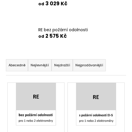
3 029 Kč
od
RE bez požární odolnosti
2 575 Kč
od
Ř
a
Abecedně
Nejlevnější
Nejdražší
Nejprodávanější
z
e
V
n
ý
í
p
p
i
r
s
o
p
d
r