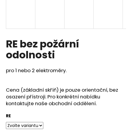
a
j
í
t
?
RE bez požární
odolnosti
HLEDAT
pro 1 nebo 2 elektroměry.
Cena (základní skříň) je pouze orientační, bez
D
osazení přístroji. Pro konkrétní nabídku
o
kontaktujte naše obchodní oddělení.
p
o
RE
r
u