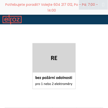
K
Přejít
Hledat
M
Přihl
Potřebujete poradit? Volejte 604 217 012, Po - Pá: 7:00 -
na
o
14:00
obsah
Zpět
Zpět
š
í
C
k
o
p
o
t
ř
e
b
u
j
e
t
e
n