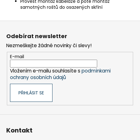
Provést montáž kabeláže a poté montáž
samotných roštů do osazených skříní
Z
á
Odebírat newsletter
p
Nezmeškejte žádné novinky či slevy!
a
t
E-mail
í
Vložením e-mailu souhlasíte s
podmínkami
ochrany osobních údajů
PŘIHLÁSIT SE
Kontakt