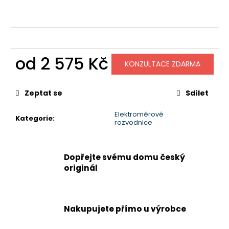
č
u
j
e
m
e
od
2 575 Kč
KONZULTACE ZDARMA
Měrná
cena:
Zeptat se
Sdílet
Elektroměrové
Kategorie
:
rozvodnice
Dopřejte svému domu český
originál
Nakupujete přímo u výrobce