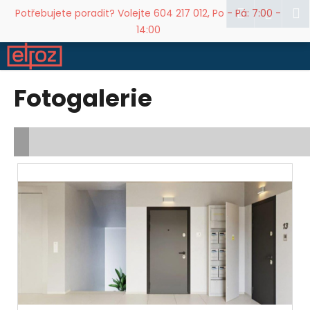
K
Přejít
Hledat
M
Přihl
Potřebujete poradit? Volejte 604 217 012, Po - Pá: 7:00 -
na
o
14:00
obsah
Zpět
Zpět
š
í
C
k
Fotogalerie
o
p
o
t
ř
e
b
u
j
e
t
e
n