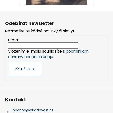
Z
á
Odebírat newsletter
p
Nezmeškejte žádné novinky či slevy!
a
t
E-mail
í
Vložením e-mailu souhlasíte s
podmínkami
ochrany osobních údajů
PŘIHLÁSIT SE
Kontakt
obchod
@
elrozinvest.cz