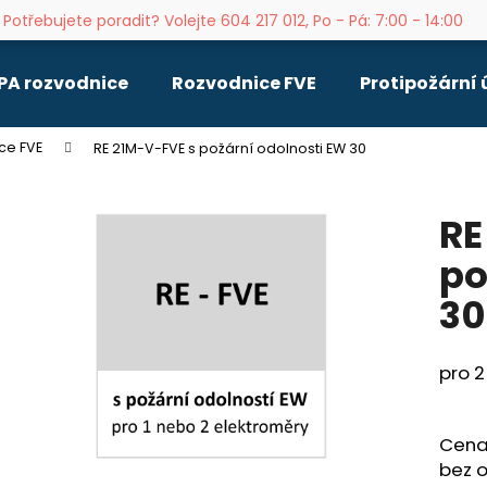
Potřebujete poradit? Volejte 604 217 012, Po - Pá: 7:00 - 14:00
PA rozvodnice
Rozvodnice FVE
Protipožární
Co potřebujete najít?
ce FVE
RE 21M-V-FVE s požární odolnosti EW 30
HLEDAT
RE
po
Doporučujeme
30
pro 2
Cena 
bez o