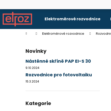
K
Přejít
na
o
obsah
Zpět
Zpět
š
Elektroměrové rozvodnice
do
do
í
k
obchodu
obchodu
Domů
Elektroměrové rozvodnice
Rozvodni
P
o
Novinky
s
t
Nástěnné skříně PAP EI-S 30
r
9.10.2024
a
Rozvodnice pro fotovoltaiku
n
15.3.2024
n
í
p
Přeskočit
kategorie
Kategorie
a