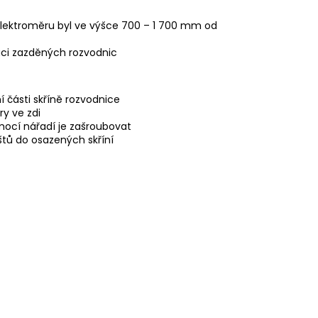
 elektroměru byl ve výšce 700 – 1 700 mm od
aci zazděných rozvodnic
 části skříně rozvodnice
y ve zdi
ocí nářadí je zašroubovat
tů do osazených skříní