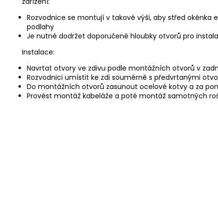
zařízení:
Rozvodnice se montují v takové výši, aby střed okénka
podlahy
Je nutné dodržet doporučené hloubky otvorů pro instal
Instalace:
Navrtat otvory ve zdivu podle montážních otvorů v zadní
Rozvodnici umístit ke zdi souměrně s předvrtanými otvor
Do montážních otvorů zasunout ocelové kotvy a za pom
Provést montáž kabeláže a poté montáž samotných roš