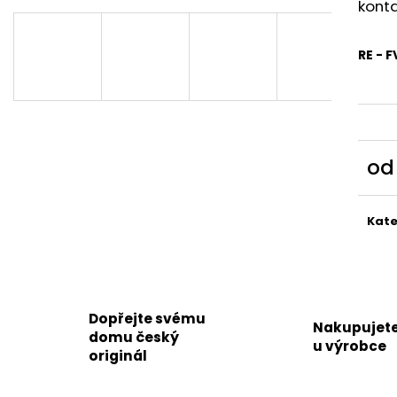
konta
RE - 
o
Měr
cena
Kate
Dopřejte svému
Nakupujet
domu český
u výrobce
originál