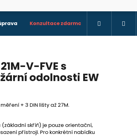
Hledat
Při
 úprava
Konzultace zdarma
 21M-V-FVE s
žární odolnosti EW
 měření + 3 DIN lišty až 27M.
(základní skříň) je pouze orientační,
sazení přístroji. Pro konkrétní nabídku