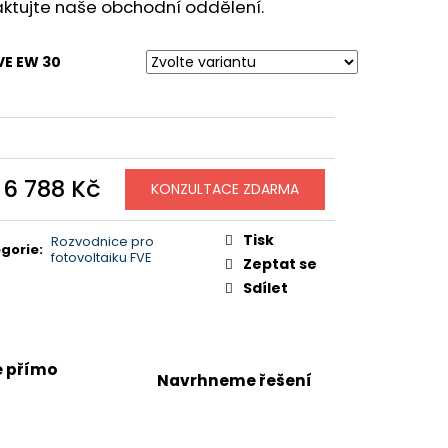
ktujte naše obchodní oddělení.
FVE EW 30
d
6 788 Kč
KONZULTACE ZDARMA
ná
:
Tisk
Rozvodnice pro
gorie
:
fotovoltaiku FVE
Zeptat se
Sdílet
e přímo
Navrhneme řešení