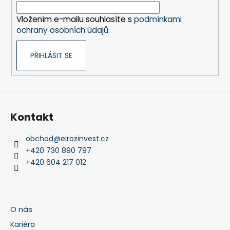
í
Vložením e-mailu souhlasíte s
podmínkami
ochrany osobních údajů
PŘIHLÁSIT SE
Kontakt
obchod
@
elrozinvest.cz
+420 730 890 797
+420 604 217 012
O nás
Kariéra