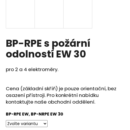
a
j
í
t
?
BP-RPE s požární
odolností EW 30
HLEDAT
pro 2 a 4 elektroměry.
Cena (základní skříň) je pouze orientační, bez
D
osazení přístroji. Pro konkrétní nabídku
o
kontaktujte naše obchodní oddělení.
p
o
BP-RPE EW, BP-NRPE EW 30
r
u