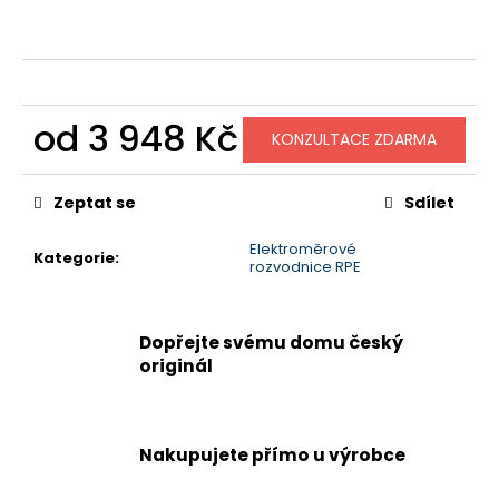
č
u
j
e
m
e
od
3 948 Kč
KONZULTACE ZDARMA
Měrná
cena:
Zeptat se
Sdílet
Elektroměrové
Kategorie
:
rozvodnice RPE
Dopřejte svému domu český
originál
Nakupujete přímo u výrobce