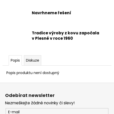
Navrhneme řešení
Tradice výroby z kovu započala
v Plesné v roce 1960
Popis
Diskuze
Popis produktu není dostupný
Z
á
Odebírat newsletter
p
Nezmeškejte žádné novinky či slevy!
a
t
E-mail