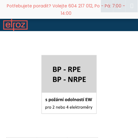
K
Přejít
Hledat
M
Přihl
Potřebujete poradit? Volejte 604 217 012, Po - Pá: 7:00 -
na
o
14:00
obsah
Zpět
Zpět
š
í
C
k
o
p
o
t
ř
e
b
u
j
e
t
e
n