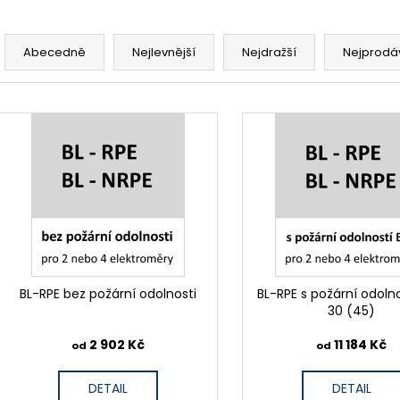
Ř
a
Abecedně
Nejlevnější
Nejdražší
Nejprodá
z
e
V
n
ý
í
p
p
i
r
s
o
p
d
r
u
o
k
d
BL-RPE bez požární odolnosti
BL-RPE s požární odolno
t
30 (45)
u
ů
k
2 902 Kč
11 184 Kč
od
od
t
ů
DETAIL
DETAIL