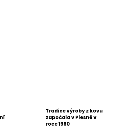
Tradice výroby z kovu
ní
započala v Plesné v
roce 1960