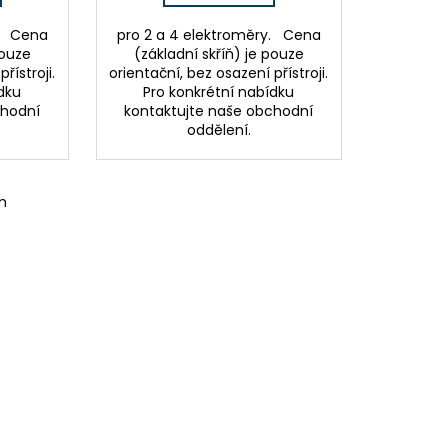
y. Cena
pro 2 a 4 elektroměry. Cena
pouze
(základní skříň) je pouze
řístroji.
orientační, bez osazení přístroji.
dku
Pro konkrétní nabídku
chodní
kontaktujte naše obchodní
oddělení.
m