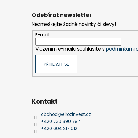
Z
á
Odebírat newsletter
p
Nezmeškejte žádné novinky či slevy!
a
t
E-mail
í
Vložením e-mailu souhlasíte s
podmínkami o
PŘIHLÁSIT SE
Kontakt
obchod
@
elrozinvest.cz
+420 730 890 797
+420 604 217 012