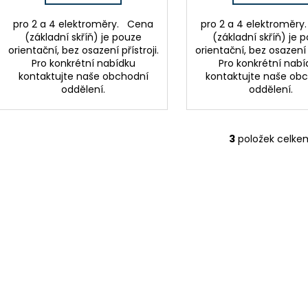
pro 2 a 4 elektroměry. Cena
pro 2 a 4 elektroměr
(základní skříň) je pouze
(základní skříň) je 
orientační, bez osazení přístroji.
orientační, bez osazení p
Pro konkrétní nabídku
Pro konkrétní nabí
kontaktujte naše obchodní
kontaktujte naše ob
oddělení.
oddělení.
3
položek celke
O
v
l
á
d
a
c
í
p
r
v