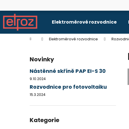
K
Přejít
na
o
obsah
Zpět
Zpět
š
Elektroměrové rozvodnice
do
do
í
k
obchodu
obchodu
Domů
Elektroměrové rozvodnice
Rozvodni
P
o
Novinky
s
t
Nástěnné skříně PAP EI-S 30
r
9.10.2024
a
Rozvodnice pro fotovoltaiku
n
15.3.2024
n
í
p
Přeskočit
kategorie
Kategorie
a