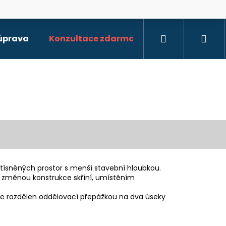
Hledat
Při
 úprava
Konzultace zdarma
stísněných prostor s menší stavební hloubkou.
o změnou konstrukce skříní, umístěním
je rozdělen oddělovací přepážkou na dva úseky