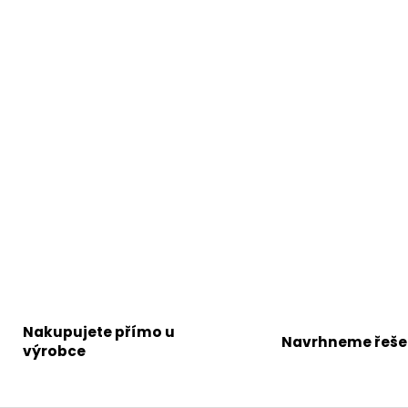
k
y
v
ý
p
i
s
u
Nakupujete přímo u
Navrhneme řeše
výrobce