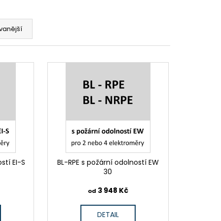
vanější
stí EI-S
BL-RPE s požární odolností EW
30
3 948 Kč
od
DETAIL