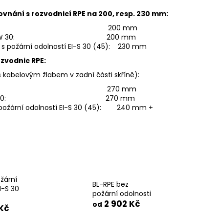
rovnání s rozvodnicí RPE na 200, resp. 230 mm:
z požární odolnosti: 200 mm
žární odolností EW 30: 200 mm
í s požární odolností EI-S 30 (45): 230 mm
zvodnic RPE:
s kabelovým žlabem v zadní části skříně):
 požární odolnosti: 270 mm
rní odolností EW 30: 270 mm
 s požární odolností EI-S 30 (45): 240 mm +
žární
BL-RPE bez
I-S 30
požární odolnosti
2 902 Kč
od
 Kč