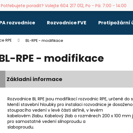
Potřebujete poradit? Volejte 604 217 012, Po - Pá: 7:00 - 14:00
PA rozvodnice
Rozvodnice FVE
Protipožární
Co potřebujete najít?
ce RPE
BL-RPE - modifikace
BL-RPE - modifikace
HLEDAT
Základní informace
Doporučujeme
Rozvodnice BL RPE jsou modifikací rozvodnic RPE, určené do 
Menší stavební hloubky pro instalaci rozvodnice je dosažen
stoupacího vedení v levé části skříně, v levém
kabelovém žlabu. Kabelový žlab o rozměrech 200 x 100 mm 
pro samostatné vedení silnoproudu a
slaboproudu.