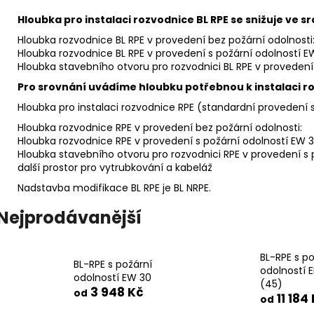
Hloubka pro instalaci rozvodnice BL RPE se snižuje ve s
Hloubka rozvodnice BL RPE v provedení be
Hloubka rozvodnice BL RPE v provedení s po
Hloubka stavebního otvoru pro rozvodnici BL RPE v proveden
Pro srovnání uvádíme hloubku potřebnou k instalaci ro
Hloubka pro instalaci rozvodnice RPE (standardní provedení 
Hloubka rozvodnice RPE v provedení bez
Hloubka rozvodnice RPE v provedení s požá
Hloubka stavebního otvoru pro rozvodnici RPE v provedení
další prostor pro vytrubkování a kabeláž
Nadstavba modifikace BL RPE je BL NRPE.
Nejprodávanější
BL-RPE s po
BL-RPE s požární
odolností E
odolností EW 30
(45)
3 948 Kč
od
11 184
od