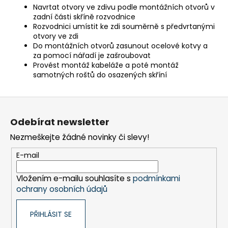
Navrtat otvory ve zdivu podle montážních otvorů v
zadní části skříně rozvodnice
Rozvodnici umístit ke zdi souměrně s předvrtanými
otvory ve zdi
Do montážních otvorů zasunout ocelové kotvy a
za pomocí nářadí je zašroubovat
Provést montáž kabeláže a poté montáž
samotných roštů do osazených skříní
Z
á
Odebírat newsletter
p
Nezmeškejte žádné novinky či slevy!
a
t
E-mail
í
Vložením e-mailu souhlasíte s
podmínkami
ochrany osobních údajů
PŘIHLÁSIT SE