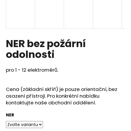
a
j
í
t
?
NER bez požární
odolnosti
HLEDAT
pro 1 - 12 elektroměrů.
Cena (základní skříň) je pouze orientační, bez
D
osazení přístroji. Pro konkrétní nabídku
o
kontaktujte naše obchodní oddělení.
p
o
NER
r
u