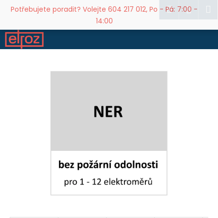
K
Přejít
Hledat
M
Přihl
Potřebujete poradit? Volejte 604 217 012, Po - Pá: 7:00 -
na
o
14:00
obsah
Zpět
Zpět
š
í
C
k
o
p
o
t
ř
e
b
u
j
e
t
e
n