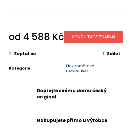
č
u
j
e
m
e
od
4 588 Kč
KONZULTACE ZDARMA
Měrná
cena:
Zeptat se
Sdílet
Elektroměrové
Kategorie
:
rozvodnice
Dopřejte svému domu český
originál
Nakupujete přímo u výrobce