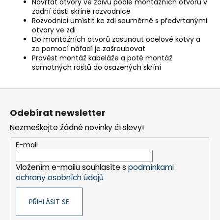
Navrtat otvory ve zdivu podle montážních otvorů v
zadní části skříně rozvodnice
Rozvodnici umístit ke zdi souměrně s předvrtanými
otvory ve zdi
Do montážních otvorů zasunout ocelové kotvy a
za pomocí nářadí je zašroubovat
Provést montáž kabeláže a poté montáž
samotných roštů do osazených skříní
Z
á
Odebírat newsletter
p
Nezmeškejte žádné novinky či slevy!
a
t
E-mail
í
Vložením e-mailu souhlasíte s
podmínkami
ochrany osobních údajů
PŘIHLÁSIT SE