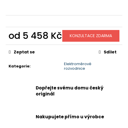
č
u
j
e
m
e
od
5 458 Kč
KONZULTACE ZDARMA
Měrná
cena:
Zeptat se
Sdílet
Elektroměrové
Kategorie
:
rozvodnice
Dopřejte svému domu český
originál
Nakupujete přímo u výrobce