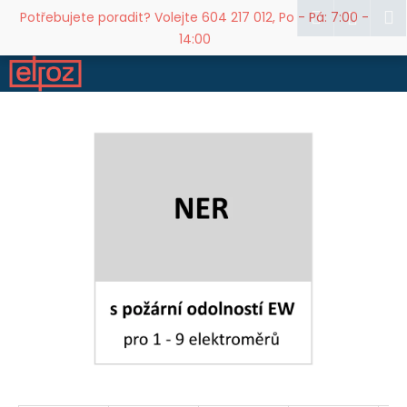
K
Přejít
Hledat
M
Přihl
Potřebujete poradit? Volejte 604 217 012, Po - Pá: 7:00 -
na
o
14:00
obsah
Zpět
Zpět
š
í
C
k
o
p
o
t
ř
e
b
u
j
e
t
e
n