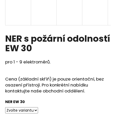
a
j
í
t
?
NER s požární odolností
EW 30
HLEDAT
pro 1 - 9 elektroměrů.
Cena (základní skříň) je pouze orientační, bez
D
osazení přístroji. Pro konkrétní nabídku
o
kontaktujte naše obchodní oddělení.
p
o
NER EW 30
r
u