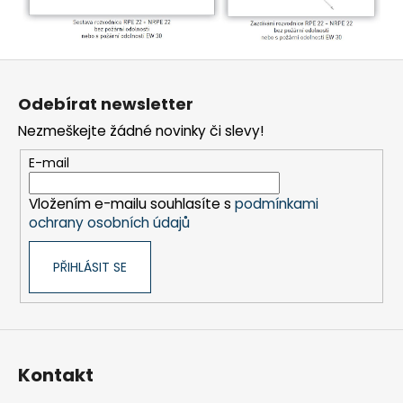
Z
á
Odebírat newsletter
p
Nezmeškejte žádné novinky či slevy!
a
t
E-mail
í
Vložením e-mailu souhlasíte s
podmínkami
ochrany osobních údajů
PŘIHLÁSIT SE
Kontakt