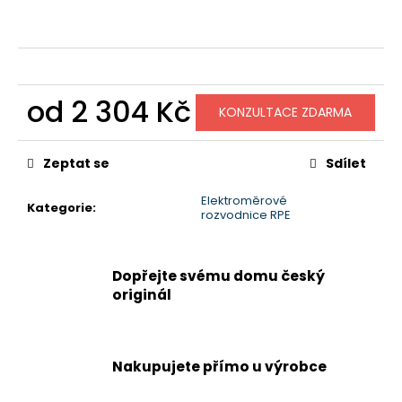
č
u
j
e
m
e
od
2 304 Kč
KONZULTACE ZDARMA
Měrná
cena:
Zeptat se
Sdílet
Elektroměrové
Kategorie
:
rozvodnice RPE
Dopřejte svému domu český
originál
Nakupujete přímo u výrobce