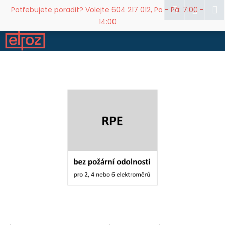
K
Přejít
Hledat
M
Přihl
Potřebujete poradit? Volejte 604 217 012, Po - Pá: 7:00 -
na
o
14:00
obsah
Zpět
Zpět
š
í
C
k
o
p
o
t
ř
e
b
u
j
e
t
e
n