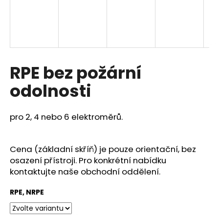
a
j
í
t
?
RPE bez požární
odolnosti
HLEDAT
pro 2, 4 nebo 6 elektroměrů.
Cena (základní skříň) je pouze orientační, bez
D
osazení přístroji. Pro konkrétní nabídku
o
kontaktujte naše obchodní oddělení.
p
o
RPE, NRPE
r
u