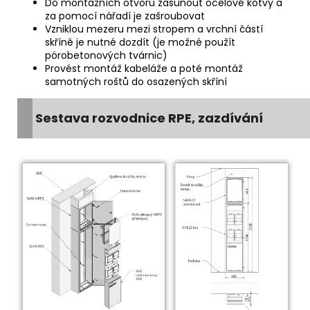
Do montážních otvorů zasunout ocelové kotvy a
za pomocí nářadí je zašroubovat
Vzniklou mezeru mezi stropem a vrchní částí
skříně je nutné dozdít (je možné použít
pórobetonových tvárnic)
Provést montáž kabeláže a poté montáž
samotných roštů do osazených skříní
Sestava rozvodnice RPE, zazdívání