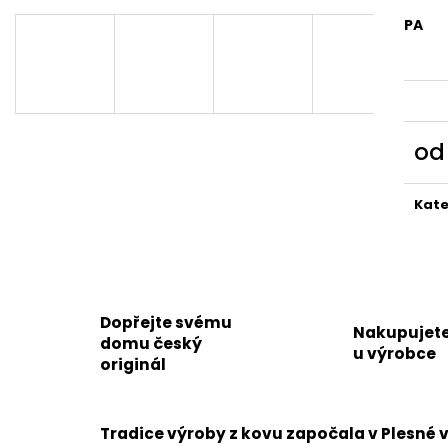
PA
o
Měr
cena
Kate
Dopřejte svému
Nakupujet
domu český
u výrobce
originál
Tradice výroby z kovu započala v Plesné v