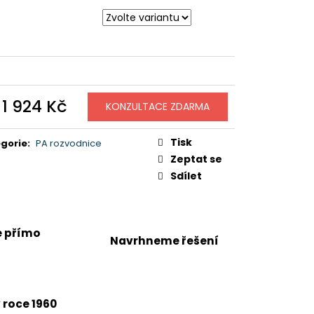
d
1 924 Kč
KONZULTACE ZDARMA
ná
:
Tisk
gorie
:
PA rozvodnice
Zeptat se
Sdílet
e přímo
Navrhneme řešení
 roce 1960