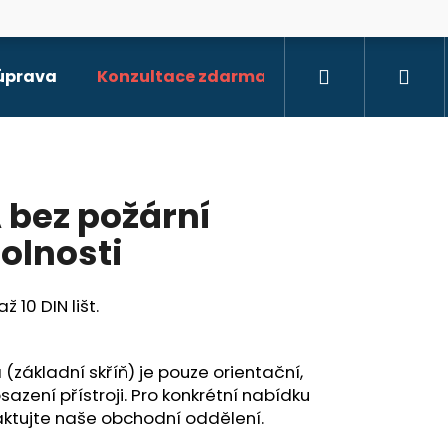
Hledat
Při
 úprava
Konzultace zdarma
 bez požární
olnosti
až 10 DIN lišt.
(základní skříň) je pouze orientační,
sazení přístroji. Pro konkrétní nabídku
ktujte naše obchodní oddělení.