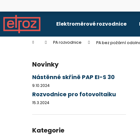
K
Přejít
na
o
obsah
Zpět
Zpět
š
Elektroměrové rozvodnice
do
do
í
k
obchodu
obchodu
Domů
PA rozvodnice
PA bez požární odolno
P
o
Novinky
s
t
Nástěnné skříně PAP EI-S 30
r
9.10.2024
a
Rozvodnice pro fotovoltaiku
n
15.3.2024
n
í
p
Přeskočit
kategorie
Kategorie
a