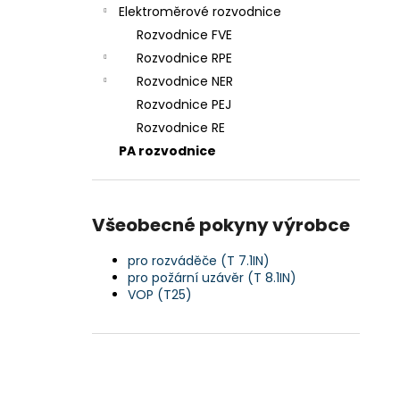
n
Elektroměrové rozvodnice
e
Rozvodnice FVE
l
Rozvodnice RPE
Rozvodnice NER
Rozvodnice PEJ
Rozvodnice RE
PA rozvodnice
Všeobecné pokyny výrobce
pro rozváděče (T 7.1IN)
pro požární uzávěr (T 8.1IN)
VOP (T25)