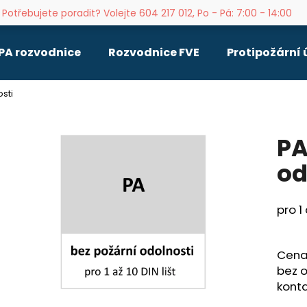
Potřebujete poradit? Volejte 604 217 012, Po - Pá: 7:00 - 14:00
PA rozvodnice
Rozvodnice FVE
Protipožární
Co potřebujete najít?
sti
HLEDAT
PA
od
Doporučujeme
pro 1 
Cena 
bez o
konta